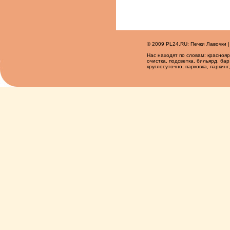
© 2009 PL24.RU: Печки Лавочки 
Нас находят по словам: красноярс
очистка, подсветка, бильярд, бар
круглосуточно, парковка, паркинг